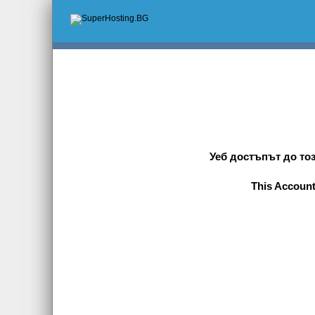
Уеб достъпът до то
This Accoun